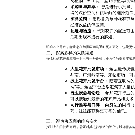
肉植物、永生花、盆栽绿植等特殊
采购量与频率：
您是进行小批量、
得的议价空间和供应商的选择范围
预算范围：
您愿意为每种花材或每
经济效益的供应商。
配送与物流：
您对花卉的配送范围
后期出现不必要的麻烦。
明确以上需求，能让您在与供应商沟通时更加高效，也能更
二、 探索多样的采购渠道
寻找礼品花卉供应商并非只有一种途径，多方位的探索能帮
大型花卉批发市场：
这是最传统也
斗南、广州岭南等。亲临市场，可
线上花卉批发平台：
随着互联网的
网”等。这些平台通常汇聚了大量
行业展会与论坛：
参加花卉行业的
可以接触到最新的花卉产品和技术
同行推荐与口碑：
向身边的同行（
商，往往能获得更可靠的信息。
三、 评估供应商的综合实力
找到潜在的供应商后，需要对其进行细致的评估，以确保其