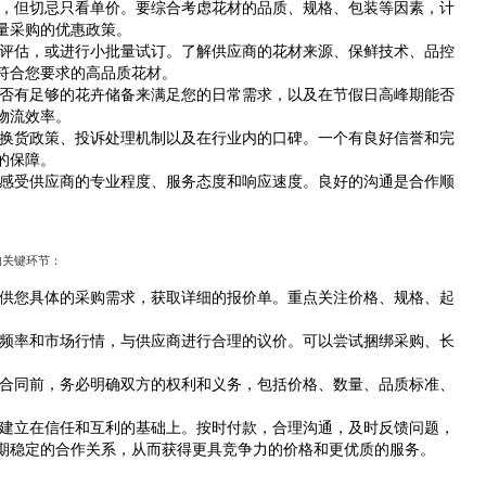
，但切忌只看单价。要综合考虑花材的品质、规格、包装等因素，计
量采购的优惠政策。
评估，或进行小批量试订。了解供应商的花材来源、保鲜技术、品控
符合您要求的高品质花材。
否有足够的花卉储备来满足您的日常需求，以及在节假日高峰期能否
物流效率。
换货政策、投诉处理机制以及在行业内的口碑。一个有良好信誉和完
的保障。
感受供应商的专业程度、服务态度和响应速度。良好的沟通是合作顺
的关键环节：
供您具体的采购需求，获取详细的报价单。重点关注价格、规格、起
。
频率和市场行情，与供应商进行合理的议价。可以尝试捆绑采购、长
合同前，务必明确双方的权利和义务，包括价格、数量、品质标准、
。
建立在信任和互利的基础上。按时付款，合理沟通，及时反馈问题，
期稳定的合作关系，从而获得更具竞争力的价格和更优质的服务。